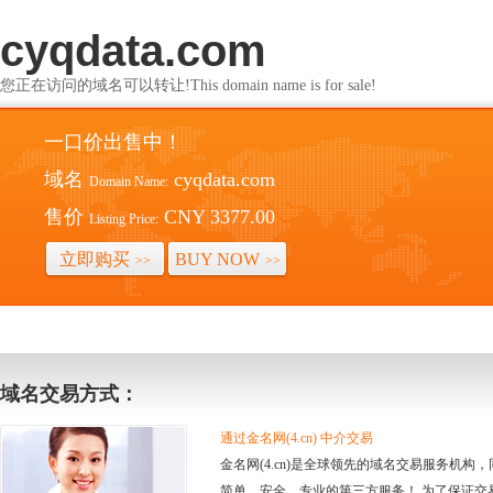
cyqdata.com
您正在访问的域名可以转让!This domain name is for sale!
一口价出售中！
域名
cyqdata.com
Domain Name:
售价
CNY 3377.00
Listing Price:
立即购买
BUY NOW
>>
>>
域名交易方式：
通过金名网(4.cn) 中介交易
金名网(4.cn)是全球领先的域名交易服务机
简单、安全、专业的第三方服务！ 为了保证交