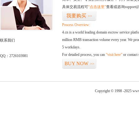
具体交易流程可
“点击这里”
查看或咨询support@
我要购买
>>
Process Overview:
4.cn is a world leading domain escrow service plat
million RMB transaction volume every year. We promi
联系我们
5 workdays.
For detailed process, you can
“visit here”
or contact
QQ：2726103981
BUY NOW
>>
Copyright © 1998 -2025 www